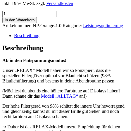
inkl. 19 % MwSt.
zzgl.
Versandkosten
Blaulichtfilter
Brille
In den Warenkorb
nomad
Artikelnummer:
NP-Orange-1.0
Kategorie:
Leistungsoptimierung
RELAX
(Entspannung
Beschreibung
abends)
Menge
Beschreibung
Ab in den Entspannungsmodus!
Unser „RELAX“ Modell haben wir so konzipiert, dass die
speziellen Filtergläser optimal vor Blaulicht schützen (98%
Blaulichtfilterung) und bestens in deine Abendroutine passen.
(Möchtest du abends eine höhere Farbtreue auf Displays haben?
Dann schaue dir das
Modell „ALLTAG“
an!)
Der hohe Filtergerad von 98% schützt die innere Uhr hevorragend
und gleichzeitig kannst du mit dieser Brille gut Sehen und noch
recht farbtreu auf Displays schauen.
➔
Daher ist das RELAX-Modell unsere Empfehlung für deinen