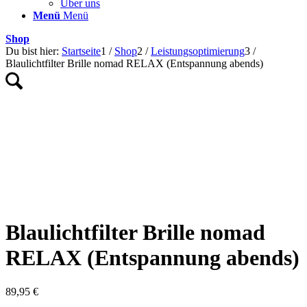
Über uns
Menü
Menü
Shop
Du bist hier:
Startseite
1
/
Shop
2
/
Leistungsoptimierung
3
/
Blaulichtfilter Brille nomad RELAX (Entspannung abends)
Blaulichtfilter Brille nomad
RELAX (Entspannung abends)
89,95
€