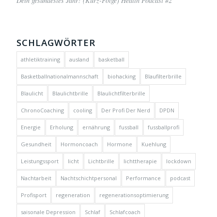
Dein gesündestes Jahr! (Kurz-Folge) Health Podcast #2
SCHLAGWÖRTER
athletiktraining
ausland
basketball
Basketballnationalmannschaft
biohacking
Blaufilterbrille
Blaulicht
Blaulichtbrille
Blaulichtfilterbrille
ChronoCoaching
cooling
Der Profi Der Nerd
DPDN
Energie
Erholung
ernährung
fussball
fussballprofi
Gesundheit
Hormoncoach
Hormone
Kuehlung
Leistungssport
licht
Lichtbrille
lichttherapie
lockdown
Nachtarbeit
Nachtschichtpersonal
Performance
podcast
Profisport
regeneration
regenerationsoptimierung
saisonale Depression
Schlaf
Schlafcoach