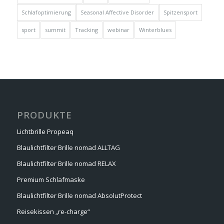
Schlafoptimierung
Seasonal Affective Disorder
Spitzensport
sport
summit
Tracking
webinar
Winterblues
PRODUKTE
Lichtbrille Propeaq
Blaulichtfilter Brille nomad ALLTAG
Blaulichtfilter Brille nomad RELAX
Premium Schlafmaske
Blaulichtfilter Brille nomad AbsolutProtect
Reisekissen „re-charge“